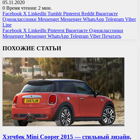
05.11.2020
0
Время чтения: 2 мин.
Facebook
X
LinkedIn
Tumblr
Pinterest
Reddit
Вконтакте
Одноклассники
Messenger
Messenger
WhatsApp
Telegram
Viber
Line
Facebook
X
LinkedIn
Pinterest
Вконтакте
Одноклассники
Messenger
Messenger
WhatsApp
Telegram
Viber
Печатать
ПОХОЖИЕ СТАТЬИ
Хэтчбек Mini Cooper 2015 — стильный дизайн,