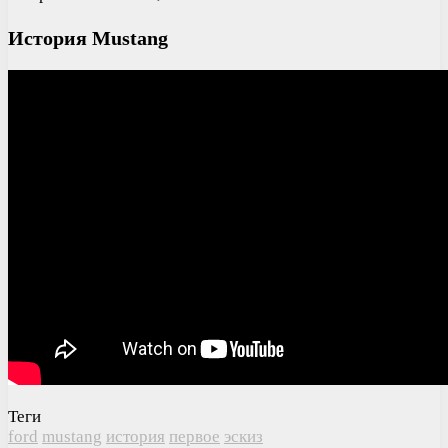
История Mustang
Теги
ford
mustang
история
первое
эскиз