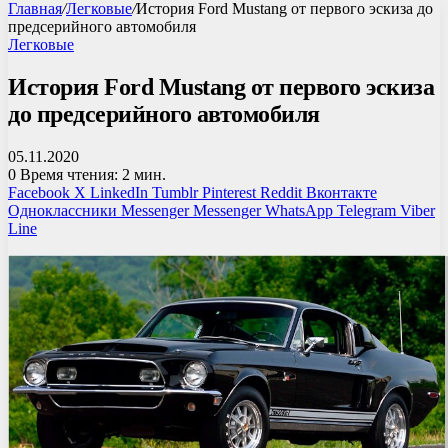
Главная
/
Легковые
/
История Ford Mustang от первого эскиза до
предсерийного автомобиля
Легковые
История Ford Mustang от первого эскиза
до предсерийного автомобиля
05.11.2020
0
Время чтения: 2 мин.
Facebook
X
LinkedIn
Tumblr
Pinterest
Reddit
Вконтакте
Одноклассники
Messenger
Messenger
WhatsApp
Telegram
Viber
Line