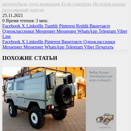
автомобиль
года компания
Если говорить
История марки
популярный
чанган
25.11.2021
0
Время чтения: 3 мин.
Facebook
X
LinkedIn
Tumblr
Pinterest
Reddit
Вконтакте
Одноклассники
Messenger
Messenger
WhatsApp
Telegram
Viber
Line
Facebook
X
LinkedIn
Pinterest
Вконтакте
Одноклассники
Messenger
Messenger
WhatsApp
Telegram
Viber
Печатать
ПОХОЖИЕ СТАТЬИ