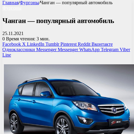
Главная
/
Фургоны
/
Чанган — популярный автомобиль
Фургоны
Чанган — популярный автомобиль
25.11.2021
0
Время чтения: 3 мин.
Facebook
X
LinkedIn
Tumblr
Pinterest
Reddit
Вконтакте
Одноклассники
Messenger
Messenger
WhatsApp
Telegram
Viber
Line