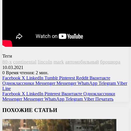
Теги
80-х
continental
lincoln
mark
автомобильный
брошюра
10.03.2021
0
Время чтения: 2 мин.
Facebook
X
LinkedIn
Tumblr
Pinterest
Reddit
Вконтакте
Одноклассники
Messenger
Messenger
WhatsApp
Telegram
Viber
Line
Facebook
X
LinkedIn
Pinterest
Вконтакте
Одноклассники
Messenger
Messenger
WhatsApp
Telegram
Viber
Печатать
ПОХОЖИЕ СТАТЬИ