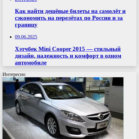
Как найти дешёвые билеты на самолёт и
сэкономить на перелётах по России и за
границу
09.06.2025
Хэтчбек Mini Cooper 2015 — стильный
дизайн, надежность и комфорт в одном
автомобиле
Интересно