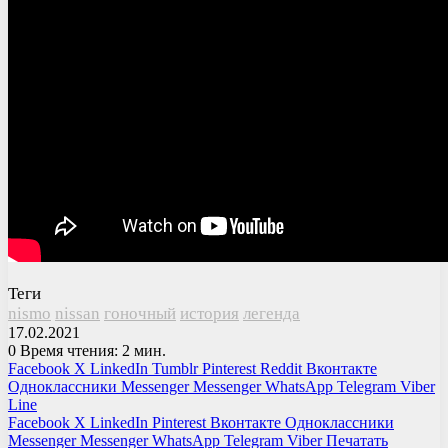
Теги
nismo
nissan
гоночный
история
легенда
17.02.2021
0
Время чтения: 2 мин.
Facebook
X
LinkedIn
Tumblr
Pinterest
Reddit
Вконтакте
Одноклассники
Messenger
Messenger
WhatsApp
Telegram
Viber
Line
Facebook
X
LinkedIn
Pinterest
Вконтакте
Одноклассники
Messenger
Messenger
WhatsApp
Telegram
Viber
Печатать