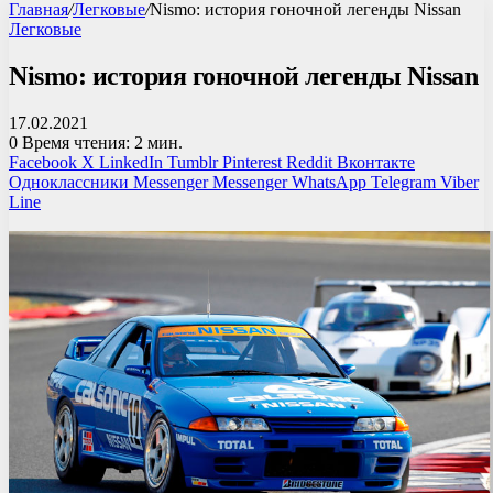
Главная
/
Легковые
/
Nismo: история гоночной легенды Nissan
Легковые
Nismo: история гоночной легенды Nissan
17.02.2021
0
Время чтения: 2 мин.
Facebook
X
LinkedIn
Tumblr
Pinterest
Reddit
Вконтакте
Одноклассники
Messenger
Messenger
WhatsApp
Telegram
Viber
Line