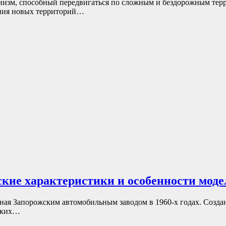
анизм, способный передвигаться по сложным и бездорожным тер
ения новых территорий…
еские характеристики и особенности моде
ая Запорожским автомобильным заводом в 1960-х годах. Создан
таких…