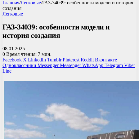
Главная
/
Легковые
/
ГАЗ-34039: особенности модели и история
создания
Легковые
ГАЗ-34039: особенности модели и
история создания
08.01.2025
0
Время чтения: 7 мин.
Facebook
X
LinkedIn
Tumblr
Pinterest
Reddit
Вконтакте
Одноклассники
Messenger
Messenger
WhatsApp
Telegram
Viber
Line