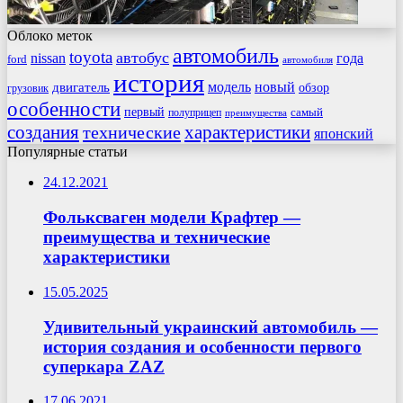
Облоко меток
автомобиль
toyota
автобус
nissan
года
ford
автомобиля
история
модель
новый
двигатель
обзор
грузовик
особенности
первый
самый
полуприцеп
преимущества
создания
характеристики
технические
японский
Популярные статьи
24.12.2021
Фольксваген модели Крафтер —
преимущества и технические
характеристики
15.05.2025
Удивительный украинский автомобиль —
история создания и особенности первого
суперкара ZAZ
17.06.2021