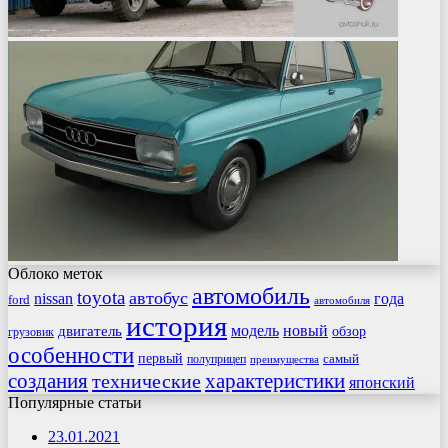
Облоко меток
автомобиль
toyota
автобус
nissan
года
ford
автомобиля
история
модель
новый
двигатель
обзор
грузовик
особенности
первый
самый
полуприцеп
преимущества
создания
характеристики
технические
японский
Популярные статьи
23.01.2021