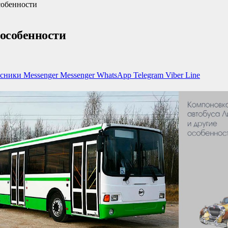
собенности
 особенности
ссники
Messenger
Messenger
WhatsApp
Telegram
Viber
Line