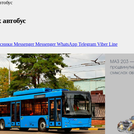
втобус
 автобус
ссники
Messenger
Messenger
WhatsApp
Telegram
Viber
Line