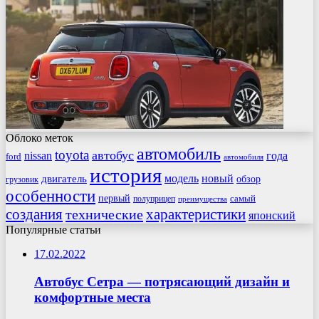
Облоко меток
автомобиль
toyota
автобус
nissan
года
ford
автомобиля
история
модель
новый
двигатель
обзор
грузовик
особенности
первый
самый
полуприцеп
преимущества
создания
характеристики
технические
японский
Популярные статьи
17.02.2022
Автобус Сетра — потрясающий дизайн и
комфортные места