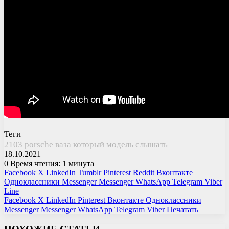
Теги
2103
porsche
ваза
который
модель
слышать
18.10.2021
0
Время чтения: 1 минута
Facebook
X
LinkedIn
Tumblr
Pinterest
Reddit
Вконтакте
Одноклассники
Messenger
Messenger
WhatsApp
Telegram
Viber
Line
Facebook
X
LinkedIn
Pinterest
Вконтакте
Одноклассники
Messenger
Messenger
WhatsApp
Telegram
Viber
Печатать