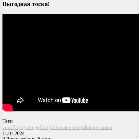
Выгодная тоска!
Теги
corolla
toyota
дебют
обновленной
официальный
11.01.2024
0
Время чтения: 5 мин.