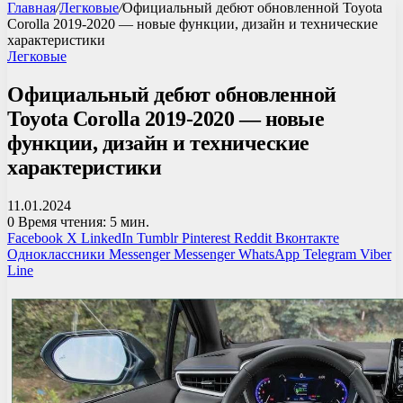
Главная
/
Легковые
/
Официальный дебют обновленной Toyota
Corolla 2019-2020 — новые функции, дизайн и технические
характеристики
Легковые
Официальный дебют обновленной
Toyota Corolla 2019-2020 — новые
функции, дизайн и технические
характеристики
11.01.2024
0
Время чтения: 5 мин.
Facebook
X
LinkedIn
Tumblr
Pinterest
Reddit
Вконтакте
Одноклассники
Messenger
Messenger
WhatsApp
Telegram
Viber
Line