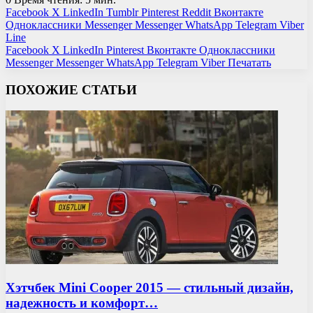
Facebook
X
LinkedIn
Tumblr
Pinterest
Reddit
Вконтакте
Одноклассники
Messenger
Messenger
WhatsApp
Telegram
Viber
Line
Facebook
X
LinkedIn
Pinterest
Вконтакте
Одноклассники
Messenger
Messenger
WhatsApp
Telegram
Viber
Печатать
ПОХОЖИЕ СТАТЬИ
Хэтчбек Mini Cooper 2015 — стильный дизайн,
надежность и комфорт…