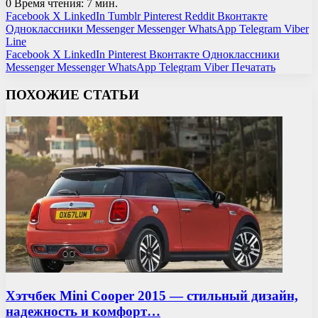
0
Время чтения: 7 мин.
Facebook
X
LinkedIn
Tumblr
Pinterest
Reddit
Вконтакте
Одноклассники
Messenger
Messenger
WhatsApp
Telegram
Viber
Line
Facebook
X
LinkedIn
Pinterest
Вконтакте
Одноклассники
Messenger
Messenger
WhatsApp
Telegram
Viber
Печатать
ПОХОЖИЕ СТАТЬИ
Хэтчбек Mini Cooper 2015 — стильный дизайн,
надежность и комфорт…