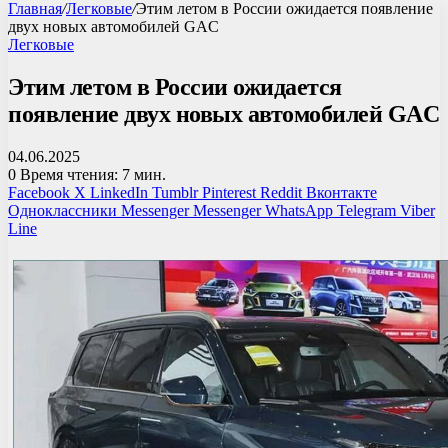
Главная
/
Легковые
/
Этим летом в России ожидается появление
двух новых автомобилей GAC
Легковые
Этим летом в России ожидается
появление двух новых автомобилей GAC
04.06.2025
0
Время чтения: 7 мин.
Facebook
X
LinkedIn
Tumblr
Pinterest
Reddit
Вконтакте
Одноклассники
Messenger
Messenger
WhatsApp
Telegram
Viber
Line