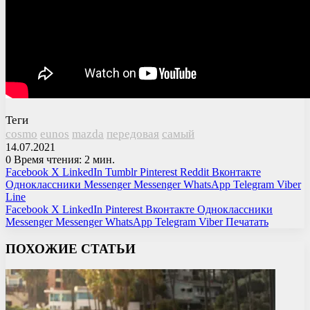
Теги
cosmo
eunos
mazda
передовая
самый
14.07.2021
0
Время чтения: 2 мин.
Facebook
X
LinkedIn
Tumblr
Pinterest
Reddit
Вконтакте
Одноклассники
Messenger
Messenger
WhatsApp
Telegram
Viber
Line
Facebook
X
LinkedIn
Pinterest
Вконтакте
Одноклассники
Messenger
Messenger
WhatsApp
Telegram
Viber
Печатать
ПОХОЖИЕ СТАТЬИ