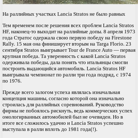
На раллийных участках Lancia Stratos не было равных
Тем временем после решения всех проблем Lancia Stratos
HF, наконец-то выходит на раллийные допы. 8 апреля 1973
года Стратос одержала свою первую победу на Firestone
Rally. 15 мая она финиширует вторым на Targa Florio. 23
сентября Stratos выигрывает Tour de France Auto — первая
крупная победа. Та уверенность с какой Lancia Stratos
одерживала победы, дала понять что итальянцы смогли
построить выдающийся автомобиль. Lancia Stratos HF
выигрывала чемпионат по ралли три года подряд, с 1974
по 1976.
Прежде всего залогом успеха являлась изначальная
концепция машины, согласно которой она изначально
строилась для раллийных соревнований. Руководство
фирмы не побоялось рискнуть, ведь коммерческих успех
омологирванных автомобилей был не очевиден. Но в
итоге все сложилось удачно и Lancia Stratos успешно
выступала в ралли вплоть до 1981 года(!).