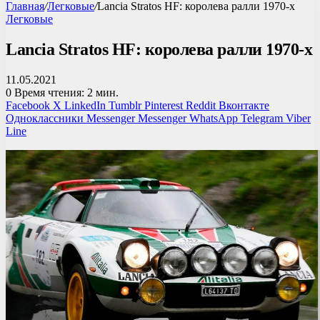
Главная
/
Легковые
/
Lancia Stratos HF: королева ралли 1970-х
Легковые
Lancia Stratos HF: королева ралли 1970-х
11.05.2021
0
Время чтения: 2 мин.
Facebook
X
LinkedIn
Tumblr
Pinterest
Reddit
Вконтакте
Одноклассники
Messenger
Messenger
WhatsApp
Telegram
Viber
Line