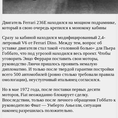
Двигатель Ferrari 236E находился на мощном подрамнике,
который в свою очередь крепился к монококу кабины
Сразу за кабиной находился модифицированный 2,4-
литровый V6 от Ferrari Dino. Между тем, вопрос об
уставке двигателя стал такой «головной болью» для Пьера
Гоббато, что под угрозой находился весь проект. Чтобы
уговорить Энцо Феррари поставить свои моторы,
руководство Лянчи пришлось проявить немалую
дипломатию. И только после твердой гарантии постройки
всего 500 автомобилей (ровно столько требовали правила
омологации), неуступчивый итальянец согласился.
Но в мае 1972 года, после поставки первых десяти
моторов, Fiat неожиданно блокирует сделку.
Впоследствии, только после личного обращения Гоббато к
руководителю Фиат — Умберто Аньелли, ситуация
наконец разрешилась положительно.