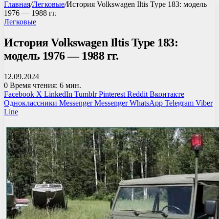
Главная
/
Легковые
/
История Volkswagen Iltis Type 183: модель
1976 — 1988 гг.
Легковые
История Volkswagen Iltis Type 183:
модель 1976 — 1988 гг.
12.09.2024
0
Время чтения: 6 мин.
Facebook
X
LinkedIn
Tumblr
Pinterest
Reddit
Вконтакте
Одноклассники
Messenger
Messenger
WhatsApp
Telegram
Viber
Line