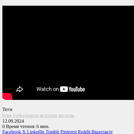
Теги
type
volkswagen
история
модель
12.09.2024
0
Время чтения: 6 мин.
Facebook
X
LinkedIn
Tumblr
Pinterest
Reddit
Вконтакте