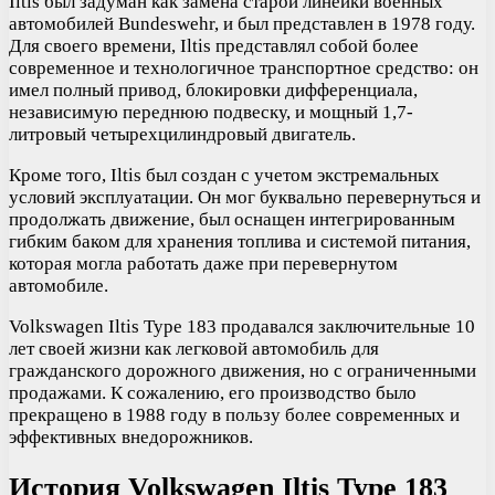
Iltis был задуман как замена старой линейки военных
автомобилей Bundeswehr, и был представлен в 1978 году.
Для своего времени, Iltis представлял собой более
современное и технологичное транспортное средство: он
имел полный привод, блокировки дифференциала,
независимую переднюю подвеску, и мощный 1,7-
литровый четырехцилиндровый двигатель.
Кроме того, Iltis был создан с учетом экстремальных
условий эксплуатации. Он мог буквально перевернуться и
продолжать движение, был оснащен интегрированным
гибким баком для хранения топлива и системой питания,
которая могла работать даже при перевернутом
автомобиле.
Volkswagen Iltis Type 183 продавался заключительные 10
лет своей жизни как легковой автомобиль для
гражданского дорожного движения, но с ограниченными
продажами. К сожалению, его производство было
прекращено в 1988 году в пользу более современных и
эффективных внедорожников.
История Volkswagen Iltis Type 183