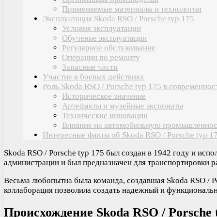
Применяемые материалы и технологии
Эксплуатация Skoda RSO / Porsche typ 175
Условия эксплуатации
Обучение эксплуатации
Регулярное обслуживание
Операции по ремонту
Запасные части
Участие в боевых действиях
Роль Skoda RSO / Porsche typ 175 в современнос
Историческое значение
Артефакты и музейные экспонаты
Технические инновации
Влияние на автомобильную промышленнос
Интересные факты об Skoda RSO / Porsche typ 1
Skoda RSO / Porsche typ 175 был создан в 1942 году и ис
администрации и был предназначен для транспортировки ра
Весьма любопытна была команда, создавшая Skoda RSO / Po
коллаборация позволила создать надежный и функциональн
Происхождение Skoda RSO / Porsche t