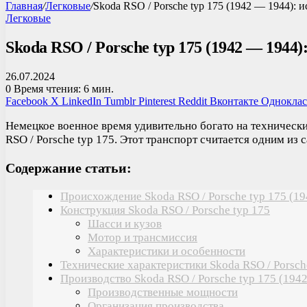
Главная
/
Легковые
/
Skoda RSO / Porsche typ 175 (1942 — 1944): 
Легковые
Skoda RSO / Porsche typ 175 (1942 — 1944
26.07.2024
0
Время чтения: 6 мин.
Facebook
X
LinkedIn
Tumblr
Pinterest
Reddit
Вконтакте
Однокла
Немецкое военное время удивительно богато на технически
RSO / Porsche typ 175. Этот транспорт считается одним и
Содержание статьи:
Происхождение Skoda RSO / Porsche typ 175 (1
Конструкция Skoda RSO / Porsche typ 175
Шасси и кузов
Мотор и трансмиссия
Характеристики и особенности
Технические характеристики Skoda RSO / Porsch
Производство Skoda RSO / Porsche typ 175 (194
Производственные мощности
Организация производства