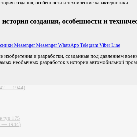
история создания, особенности и технические характеристики
): история создания, особенности и технич
ссники
Messenger
Messenger
WhatsApp
Telegram
Viber
Line
е изобретения и разработки, созданные под давлением воен
з самых необычных разработок в истории автомобильной про
942 — 1944)
e typ 175
2 — 1944)