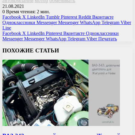
автокомпании
мотор
обменивать
21.08.2021
0
Время чтения: 2 мин.
Facebook
X
LinkedIn
Tumblr
Pinterest
Reddit
Вконтакте
Одноклассники
Messenger
Messenger
WhatsApp
Telegram
Viber
Line
Facebook
X
LinkedIn
Pinterest
Вконтакте
Одноклассники
Messenger
Messenger
WhatsApp
Telegram
Viber
Печатать
ПОХОЖИЕ СТАТЬИ