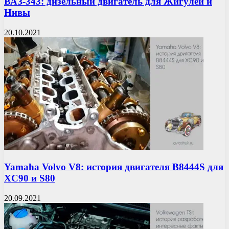
ВАЗ-343: дизельный двигатель для Жигулей и
Нивы
20.10.2021
Yamaha Volvo V8: история двигателя B8444S для
XC90 и S80
20.09.2021