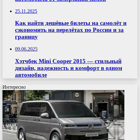
25.11.2025
Как найти дешёвые билеты на самолёт и
сэкономить на перелётах по России и за
границу
09.06.2025
Хэтчбек Mini Cooper 2015 — стильный
дизайн, надежность и комфорт в одном
автомобиле
Интересно