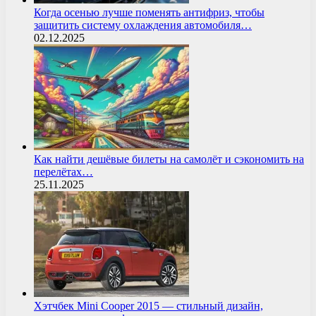
Когда осенью лучше поменять антифриз, чтобы
защитить систему охлаждения автомобиля…
02.12.2025
Как найти дешёвые билеты на самолёт и сэкономить на
перелётах…
25.11.2025
Хэтчбек Mini Cooper 2015 — стильный дизайн,