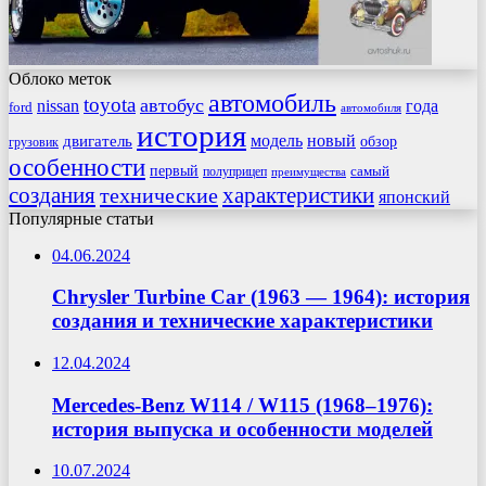
Облоко меток
автомобиль
toyota
автобус
nissan
года
ford
автомобиля
история
модель
новый
двигатель
обзор
грузовик
особенности
первый
самый
полуприцеп
преимущества
создания
характеристики
технические
японский
Популярные статьи
04.06.2024
Chrysler Turbine Car (1963 — 1964): история
создания и технические характеристики
12.04.2024
Mercedes-Benz W114 / W115 (1968–1976):
история выпуска и особенности моделей
10.07.2024