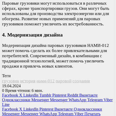
Паровые грузовики могут использоваться в различных
сферах, кроме транспортировки грузов. Они могут быть
использованы для производства электроэнергии или для
обогрева. Развитие новых применений для паровых
грузовиков поможет увеличить их востребованность.
4. Модернизация дизайна
Модернизация дизайна паровых грузовиков НАМИ-012
может помочь сделать их более привлекательными для
потребителей. Современный дизайн, в комбинации с
традиционной технологией, может помочь увеличить
продажи и привлечь новых клиентов.
Теги
грузовик
история
нами-012
паровой
создания
19.04.2024
0
Время чтения: 6 мин.
Facebook
X
LinkedIn
Tumblr
Pinterest
Reddit
Вконтакте
Одноклассники
Messenger
Messenger
WhatsApp
Telegram
Viber
Line
Facebook
X
LinkedIn
Pinterest
Вконтакте
Одноклассники
Messenger
Messenger
WhatsApp
Telegram
Viber
Печатать