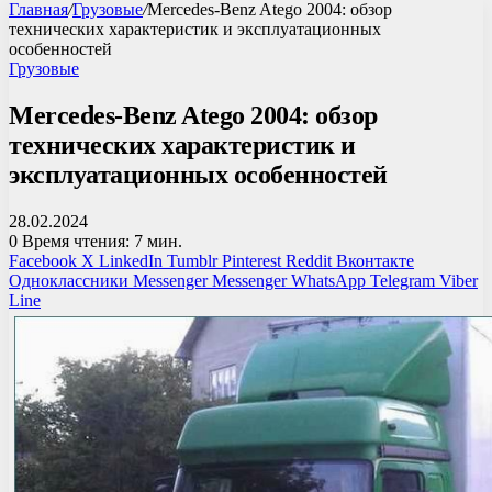
Главная
/
Грузовые
/
Mercedes-Benz Atego 2004: обзор
технических характеристик и эксплуатационных
особенностей
Грузовые
Mercedes-Benz Atego 2004: обзор
технических характеристик и
эксплуатационных особенностей
28.02.2024
0
Время чтения: 7 мин.
Facebook
X
LinkedIn
Tumblr
Pinterest
Reddit
Вконтакте
Одноклассники
Messenger
Messenger
WhatsApp
Telegram
Viber
Line