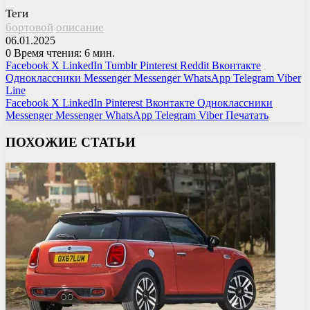
Теги
бортовой
описание
06.01.2025
0
Время чтения: 6 мин.
Facebook
X
LinkedIn
Tumblr
Pinterest
Reddit
Вконтакте
Одноклассники
Messenger
Messenger
WhatsApp
Telegram
Viber
Line
Facebook
X
LinkedIn
Pinterest
Вконтакте
Одноклассники
Messenger
Messenger
WhatsApp
Telegram
Viber
Печатать
ПОХОЖИЕ СТАТЬИ