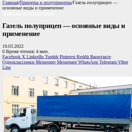
Главная
/
Прицепы и полуприцепы
/
Газель полуприцеп —
основные виды и применение
Прицепы и полуприцепы
Газель полуприцеп — основные виды и
применение
10.03.2022
0
Время чтения: 4 мин.
Facebook
X
LinkedIn
Tumblr
Pinterest
Reddit
Вконтакте
Одноклассники
Messenger
Messenger
WhatsApp
Telegram
Viber
Line