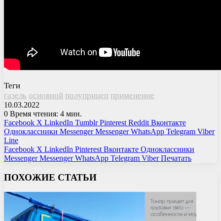
Теги
газель
основной
полуприцеп
применение
10.03.2022
0
Время чтения: 4 мин.
Facebook
X
LinkedIn
Tumblr
Pinterest
Reddit
Вконтакте
Одноклассники
Messenger
Messenger
WhatsApp
Telegram
Viber
Line
Facebook
X
LinkedIn
Pinterest
Вконтакте
Одноклассники
Messenger
Messenger
WhatsApp
Telegram
Viber
Печатать
ПОХОЖИЕ СТАТЬИ