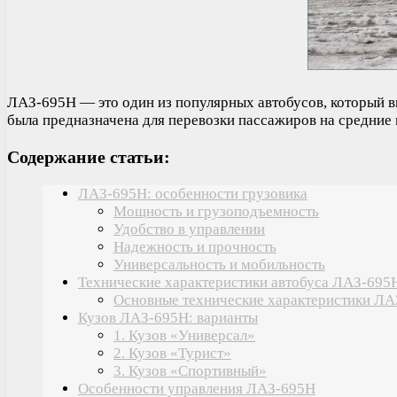
ЛАЗ-695Н — это один из популярных автобусов, который вы
была предназначена для перевозки пассажиров на средние 
Содержание статьи:
ЛАЗ-695Н: особенности грузовика
Мощность и грузоподъемность
Удобство в управлении
Надежность и прочность
Универсальность и мобильность
Технические характеристики автобуса ЛАЗ-695
Основные технические характеристики ЛА
Кузов ЛАЗ-695Н: варианты
1. Кузов «Универсал»
2. Кузов «Турист»
3. Кузов «Спортивный»
Особенности управления ЛАЗ-695Н