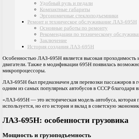
Удобный руль и педали
Компактные габариты
Эргономичные стеклоподъемники
Ремонт и техническое обслуживание ЛАЗ-695Н
Основные работы по ремонту
Рекомендации по техническому обслужив
Заключение
История создания ЛАЗ-695Н
Особенностью ЛАЗ-695Н является высокая проходимость и 
двигатели. Также в модификации 695Н появилась возможно
микропроцессоры.
ЛАЗ-695Н был предназначен для перевозки пассажиров в г
одним из самых популярных автобусов в СССР благодаря в
«ЛАЗ-695Н — это историческая модель автобуса, которая 
используется, но его история и вклад в советскую эконом
ЛАЗ-695Н: особенности грузовика
Мощность и грузоподъемность