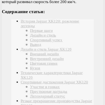
который развивал скорость более 200 км/ч.
Содержание статьи:
История Jaguar XK120: рождение
легенды
Первые шаги
Дизайн и стиль
Спортивный успех
Вывод
Дизайн и стиль Jaguar XK120
Внешний дизайн
Внутренний дизайн
Цветовая гамма
Кузов
Технические характеристики Jaguar
XK120
Спортивные достижения Jaguar XK120
Участие в гонках
Престижные награды
Легендарный статус
Резкое прекращение производства Jaguar