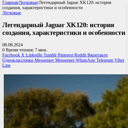
Главная
/
Легковые
/
Легендарный Jaguar XK120: история
создания, характеристики и особенности
Легковые
Легендарный Jaguar XK120: история
создания, характеристики и особенности
08.08.2024
0
Время чтения: 7 мин.
Facebook
X
LinkedIn
Tumblr
Pinterest
Reddit
Вконтакте
Одноклассники
Messenger
Messenger
WhatsApp
Telegram
Viber
Line