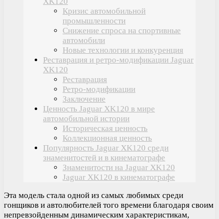
XK120
Кризис автомобильной
промышленности
Снижение спроса на спортивные
автомобили
Новые технологии и конкуренция
Реставрация и ретро-модификации Jaguar
XK120
Реставрация
Ретро-модификации
Заключение
Ценность Jaguar XK120 в мире
автомобильной истории
Историческая ценность
Коллекционная ценность
Популярность Jaguar XK120 среди
знаменитостей и в кинематографе
Знаменитости на Jaguar XK120
Jaguar XK120 в кинематографе
Эта модель стала одной из самых любимых среди
гонщиков и автолюбителей того времени благодаря своим
непревзойденным динамическим характеристикам,