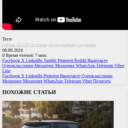
Теги
jaguar
xk120
история
легендарный
создания
08.08.2024
0
Время чтения: 7 мин.
Facebook
X
LinkedIn
Tumblr
Pinterest
Reddit
Вконтакте
Одноклассники
Messenger
Messenger
WhatsApp
Telegram
Viber
Line
Facebook
X
LinkedIn
Pinterest
Вконтакте
Одноклассники
Messenger
Messenger
WhatsApp
Telegram
Viber
Печатать
ПОХОЖИЕ СТАТЬИ