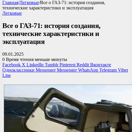
Главная
/
Легковые
/
Все о ГАЗ-71: история создания,
технические характеристики и эксплуатация
Легковые
Все о ГАЗ-71: история создания,
технические характеристики и
эксплуатация
09.01.2025
0
Время чтения меньше минуты
Facebook
X
LinkedIn
Tumblr
Pinterest
Reddit
Вконтакте
Одноклассники
Messenger
Messenger
WhatsApp
Telegram
Viber
Line