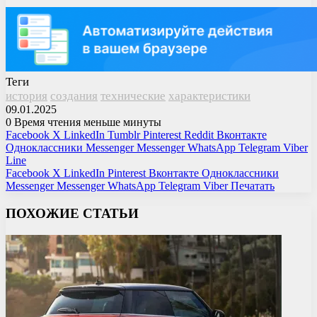
Теги
история
создания
технические
характеристики
09.01.2025
0
Время чтения меньше минуты
Facebook
X
LinkedIn
Tumblr
Pinterest
Reddit
Вконтакте
Одноклассники
Messenger
Messenger
WhatsApp
Telegram
Viber
Line
Facebook
X
LinkedIn
Pinterest
Вконтакте
Одноклассники
Messenger
Messenger
WhatsApp
Telegram
Viber
Печатать
ПОХОЖИЕ СТАТЬИ