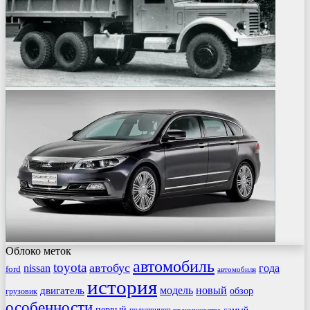
Облоко меток
автомобиль
toyota
автобус
nissan
года
ford
автомобиля
история
модель
новый
двигатель
обзор
грузовик
особенности
первый
самый