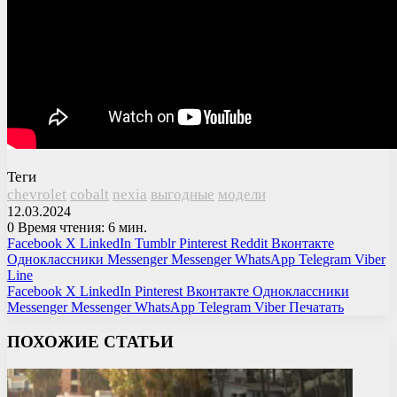
Теги
chevrolet
cobalt
nexia
выгодные
модели
12.03.2024
0
Время чтения: 6 мин.
Facebook
X
LinkedIn
Tumblr
Pinterest
Reddit
Вконтакте
Одноклассники
Messenger
Messenger
WhatsApp
Telegram
Viber
Line
Facebook
X
LinkedIn
Pinterest
Вконтакте
Одноклассники
Messenger
Messenger
WhatsApp
Telegram
Viber
Печатать
ПОХОЖИЕ СТАТЬИ