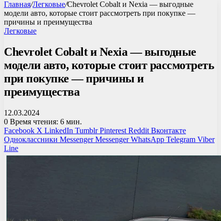
Главная
/
Легковые
/
Chevrolet Cobalt и Nexia — выгодные
модели авто, которые стоит рассмотреть при покупке —
причины и преимущества
Легковые
Chevrolet Cobalt и Nexia — выгодные
модели авто, которые стоит рассмотреть
при покупке — причины и
преимущества
12.03.2024
0
Время чтения: 6 мин.
Facebook
X
LinkedIn
Tumblr
Pinterest
Reddit
Вконтакте
Одноклассники
Messenger
Messenger
WhatsApp
Telegram
Viber
Line