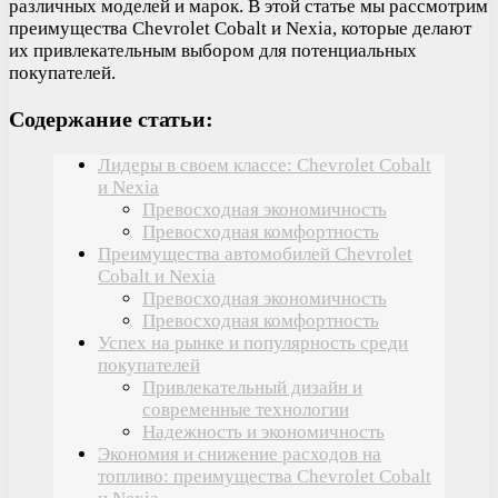
различных моделей и марок. В этой статье мы рассмотрим
преимущества Chevrolet Cobalt и Nexia, которые делают
их привлекательным выбором для потенциальных
покупателей.
Содержание статьи:
Лидеры в своем классе: Chevrolet Cobalt
и Nexia
Превосходная экономичность
Превосходная комфортность
Преимущества автомобилей Chevrolet
Cobalt и Nexia
Превосходная экономичность
Превосходная комфортность
Успех на рынке и популярность среди
покупателей
Привлекательный дизайн и
современные технологии
Надежность и экономичность
Экономия и снижение расходов на
топливо: преимущества Chevrolet Cobalt