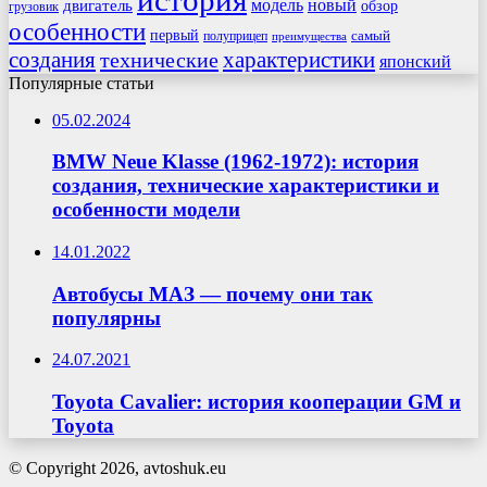
модель
новый
двигатель
обзор
грузовик
особенности
первый
самый
полуприцеп
преимущества
создания
характеристики
технические
японский
Популярные статьи
05.02.2024
BMW Neue Klasse (1962-1972): история
создания, технические характеристики и
особенности модели
14.01.2022
Автобусы МАЗ — почему они так
популярны
24.07.2021
Toyota Cavalier: история кооперации GM и
Toyota
© Copyright 2026, avtoshuk.eu