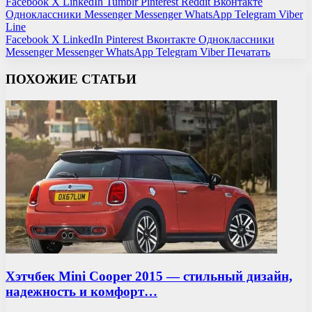
Facebook
X
LinkedIn
Tumblr
Pinterest
Reddit
Вконтакте
Одноклассники
Messenger
Messenger
WhatsApp
Telegram
Viber
Line
Facebook
X
LinkedIn
Pinterest
Вконтакте
Одноклассники
Messenger
Messenger
WhatsApp
Telegram
Viber
Печатать
ПОХОЖИЕ СТАТЬИ
Хэтчбек Mini Cooper 2015 — стильный дизайн,
надежность и комфорт…