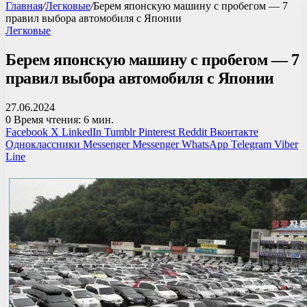
Главная
/
Легковые
/
Берем японскую машину с пробегом — 7
правил выбора автомобиля с Японии
Легковые
Берем японскую машину с пробегом — 7
правил выбора автомобиля с Японии
27.06.2024
0
Время чтения: 6 мин.
Facebook
X
LinkedIn
Tumblr
Pinterest
Reddit
Вконтакте
Одноклассники
Messenger
Messenger
WhatsApp
Telegram
Viber
Line