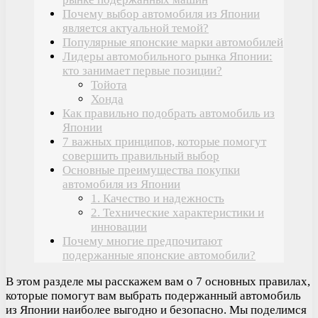
Почему выбор автомобиля из Японии
является актуальной темой?
Популярные японские марки автомобилей
Лидеры автомобильного рынка Японии:
кто занимает первые позиции?
Тойота
Хонда
Как правильно подобрать автомобиль из
Японии
7 важных принципов, которые помогут
совершить правильный выбор
Основные преимущества покупки
автомобиля из Японии
1. Качество и надежность
2. Технические характеристики и
инновации
Почему многие предпочитают
подержанные японские автомобили?
В этом разделе мы расскажем вам о 7 основных правилах,
которые помогут вам выбрать подержанный автомобиль
из Японии наиболее выгодно и безопасно. Мы поделимся