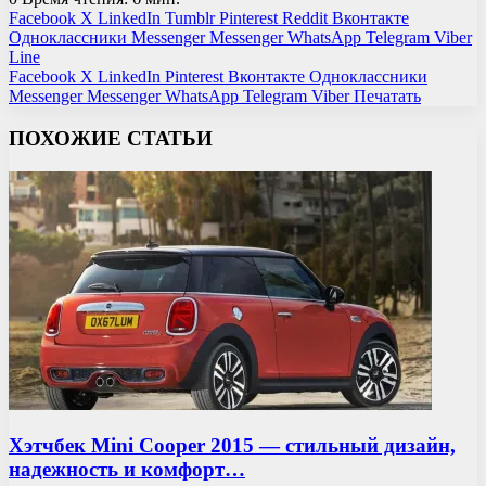
Facebook
X
LinkedIn
Tumblr
Pinterest
Reddit
Вконтакте
Одноклассники
Messenger
Messenger
WhatsApp
Telegram
Viber
Line
Facebook
X
LinkedIn
Pinterest
Вконтакте
Одноклассники
Messenger
Messenger
WhatsApp
Telegram
Viber
Печатать
ПОХОЖИЕ СТАТЬИ
Хэтчбек Mini Cooper 2015 — стильный дизайн,
надежность и комфорт…