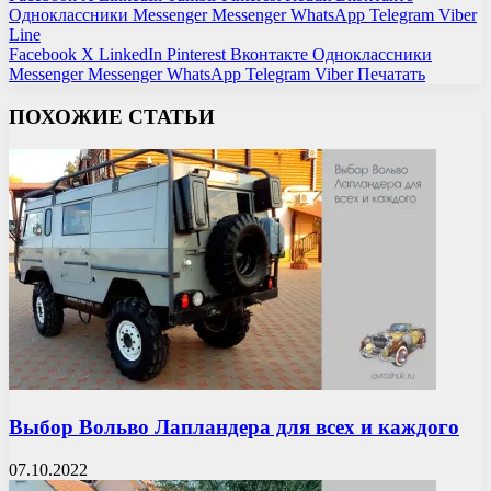
Одноклассники
Messenger
Messenger
WhatsApp
Telegram
Viber
Line
Facebook
X
LinkedIn
Pinterest
Вконтакте
Одноклассники
Messenger
Messenger
WhatsApp
Telegram
Viber
Печатать
ПОХОЖИЕ СТАТЬИ
Выбор Вольво Лапландера для всех и каждого
07.10.2022