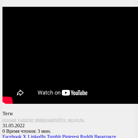
Теги
nissan
vanette
микроавтобус
модель
31.05.2022
0
Время чтения: 3 мин.
Facebook
X
LinkedIn
Tumblr
Pinterest
Reddit
Вконтакте