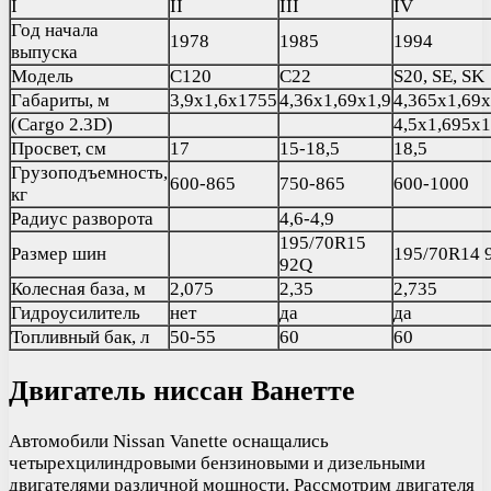
I
II
III
IV
Год начала
1978
1985
1994
выпуска
Модель
С120
С22
S20, SE, SK
Габариты, м
3,9х1,6х1755
4,36х1,69х1,9
4,365х1,69х
(Cargo 2.3D)
4,5х1,695х1
Просвет, см
17
15-18,5
18,5
Грузоподъемность,
600-865
750-865
600-1000
кг
Радиус разворота
4,6-4,9
195/70R15
Размер шин
195/70R14 
92Q
Колесная база, м
2,075
2,35
2,735
Гидроусилитель
нет
да
да
Топливный бак, л
50-55
60
60
Двигатель ниссан Ванетте
Автомобили Nissan Vanette оснащались
четырехцилиндровыми бензиновыми и дизельными
двигателями различной мощности. Рассмотрим двигателя