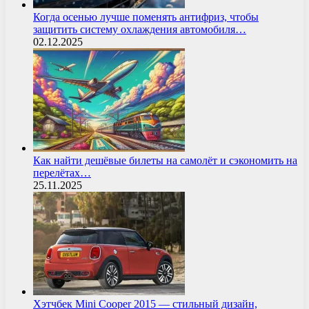
Когда осенью лучше поменять антифриз, чтобы
защитить систему охлаждения автомобиля…
02.12.2025
Как найти дешёвые билеты на самолёт и сэкономить на
перелётах…
25.11.2025
Хэтчбек Mini Cooper 2015 — стильный дизайн,