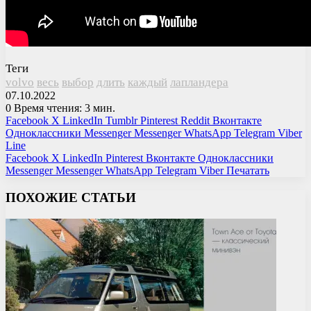
Теги
volvo
весь
выбор
длить
каждый
лапландера
07.10.2022
0
Время чтения: 3 мин.
Facebook
X
LinkedIn
Tumblr
Pinterest
Reddit
Вконтакте
Одноклассники
Messenger
Messenger
WhatsApp
Telegram
Viber
Line
Facebook
X
LinkedIn
Pinterest
Вконтакте
Одноклассники
Messenger
Messenger
WhatsApp
Telegram
Viber
Печатать
ПОХОЖИЕ СТАТЬИ