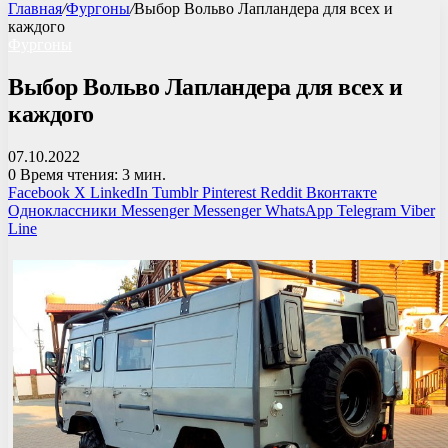
Главная
/
Фургоны
/
Выбор Вольво Лапландера для всех и
каждого
Фургоны
Выбор Вольво Лапландера для всех и
каждого
07.10.2022
0
Время чтения: 3 мин.
Facebook
X
LinkedIn
Tumblr
Pinterest
Reddit
Вконтакте
Одноклассники
Messenger
Messenger
WhatsApp
Telegram
Viber
Line