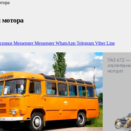
отора
 мотора
ссники
Messenger
Messenger
WhatsApp
Telegram
Viber
Line