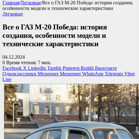
Главная
/
Легковые
/
Все о ГАЗ М-20 Победа: история создания,
особенности модели и технические характеристики
Легковые
Все о ГАЗ М-20 Победа: история
создания, особенности модели и
технические характеристики
04.12.2024
0
Время чтения: 7 мин.
Facebook
X
LinkedIn
Tumblr
Pinterest
Reddit
Вконтакте
Одноклассники
Messenger
Messenger
WhatsApp
Telegram
Viber
Line