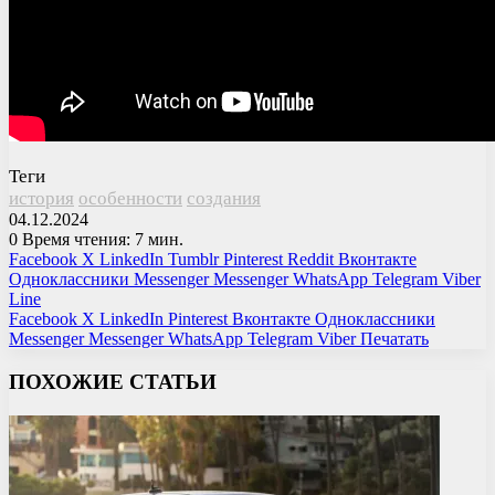
Теги
история
особенности
создания
04.12.2024
0
Время чтения: 7 мин.
Facebook
X
LinkedIn
Tumblr
Pinterest
Reddit
Вконтакте
Одноклассники
Messenger
Messenger
WhatsApp
Telegram
Viber
Line
Facebook
X
LinkedIn
Pinterest
Вконтакте
Одноклассники
Messenger
Messenger
WhatsApp
Telegram
Viber
Печатать
ПОХОЖИЕ СТАТЬИ