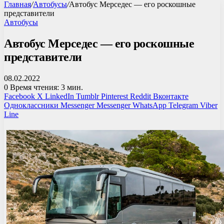
Главная
/
Автобусы
/
Автобус Мерседес — его роскошные
представители
Автобусы
Автобус Мерседес — его роскошные
представители
08.02.2022
0
Время чтения: 3 мин.
Facebook
X
LinkedIn
Tumblr
Pinterest
Reddit
Вконтакте
Одноклассники
Messenger
Messenger
WhatsApp
Telegram
Viber
Line