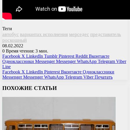
Теги
автобус
вариантах исполнения
мерседес
представитель
роскошный
08.02.2022
0
Время чтения: 3 мин.
Facebook
X
LinkedIn
Tumblr
Pinterest
Reddit
Вконтакте
Одноклассники
Messenger
Messenger
WhatsApp
Telegram
Viber
Line
Facebook
X
LinkedIn
Pinterest
Вконтакте
Одноклассники
Messenger
Messenger
WhatsApp
Telegram
Viber
Печатать
ПОХОЖИЕ СТАТЬИ