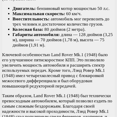
Двигатель:
бензиновый мотор мощностью 50 л.с.
Максимальная скорость:
60 км/ч.
Вместительность:
автомобиль мог перевозить до
трех человек и достаточное количество грузов.
Колесная база:
80 дюймов (2 метра).
Габариты автомобиля:
длина — 128 дюймов (3,25
м), ширина — 70 дюймов (1,78 м), высота — 75
дюймов (1,91 м).
Ключевой особенностью Land Rover Mk.1 (1948) было
его улучшенное пятискоростное КПП. Это позволило
увеличить мощность автомобиля и расширить спектр
используемых передач. Кроме того, Лэнд Ровер Mk.1
(1948) имел четырехколесный привод с блокировкой
межосевого дифференциала и был оборудован
повышающей редукторной передачей.
Таким образом, Land Rover Mk.1 (1948) был технически
превосходным автомобилем, который позволял ездить по
самым сложным бездорожьям. Благодаря своей
надежности и высокой проходимости, Лэнд Ровер Mk.1
(1948) стал популярным среди фермеров, охотников, и