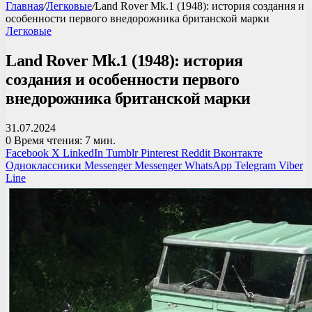
Главная
/
Легковые
/
Land Rover Mk.1 (1948): история создания и
особенности первого внедорожника британской марки
Легковые
Land Rover Mk.1 (1948): история
создания и особенности первого
внедорожника британской марки
31.07.2024
0
Время чтения: 7 мин.
Facebook
X
LinkedIn
Tumblr
Pinterest
Reddit
Вконтакте
Одноклассники
Messenger
Messenger
WhatsApp
Telegram
Viber
Line