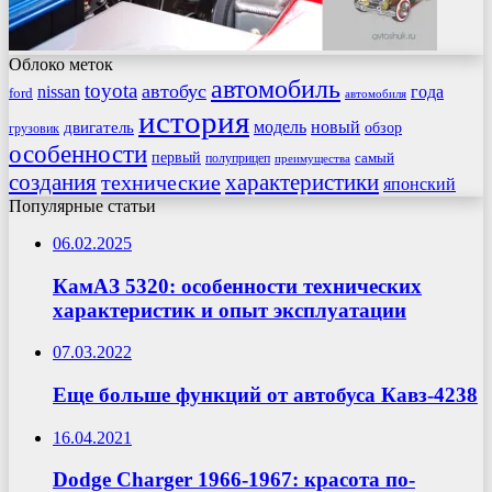
Облоко меток
автомобиль
toyota
автобус
nissan
года
ford
автомобиля
история
модель
новый
двигатель
обзор
грузовик
особенности
первый
самый
полуприцеп
преимущества
создания
характеристики
технические
японский
Популярные статьи
06.02.2025
КамАЗ 5320: особенности технических
характеристик и опыт эксплуатации
07.03.2022
Еще больше функций от автобуса Кавз-4238
16.04.2021
Dodge Charger 1966-1967: красота по-