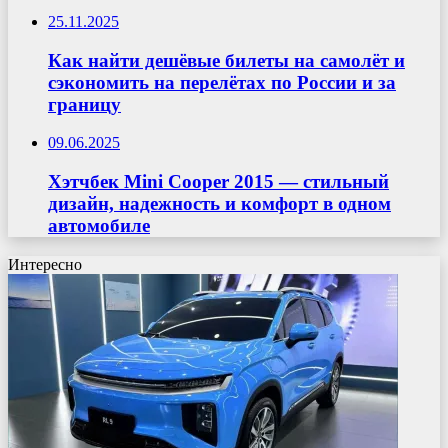
25.11.2025
Как найти дешёвые билеты на самолёт и
сэкономить на перелётах по России и за
границу
09.06.2025
Хэтчбек Mini Cooper 2015 — стильный
дизайн, надежность и комфорт в одном
автомобиле
Интересно