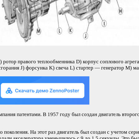
) ротор правого теплообменника D) корпус соплового агрега
горания J) форсунка K) свеча L) стартер — генератор M) ма
мпания патентами. В 1957 году был создан двигатель второг
о поколения. На этот раз двигатель был создан с учетом се
едали акселератора уменьшилось с 9 до 1,5 секунды. Это был