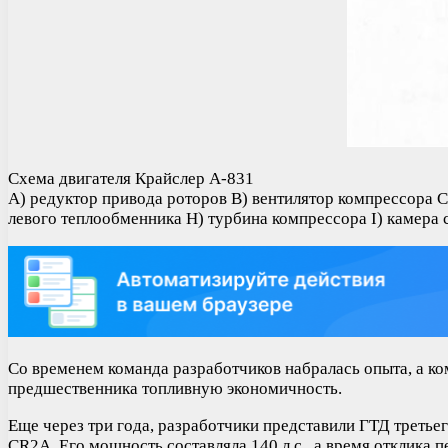
Схема двигателя Крайслер А-831
A) редуктор привода роторов B) вентилятор компрессора C
левого теплообменника H) турбина компрессора I) камера с
Со временем команда разработчиков набралась опыта, а ко
предшественника топливную экономичность.
Еще через три года, разработчики представили ГТД третьег
CR2A. Его мощность составляла 140 л.с., а время отклика п