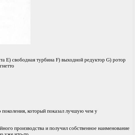
та E) свободная турбина F) выходной редуктор G) ротор
гнетто
о поколения, который показал лучшую чем у
рийного производства и получил собственное наименование
о уже что-то.