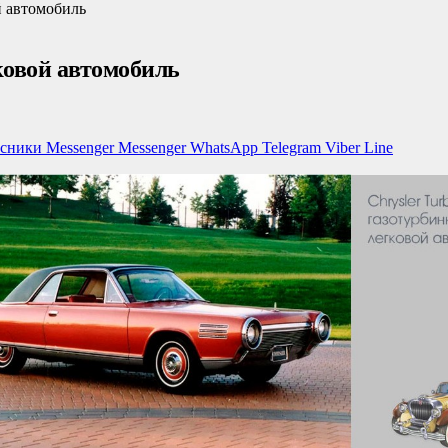
й автомобиль
ковой автомобиль
ссники
Messenger
Messenger
WhatsApp
Telegram
Viber
Line