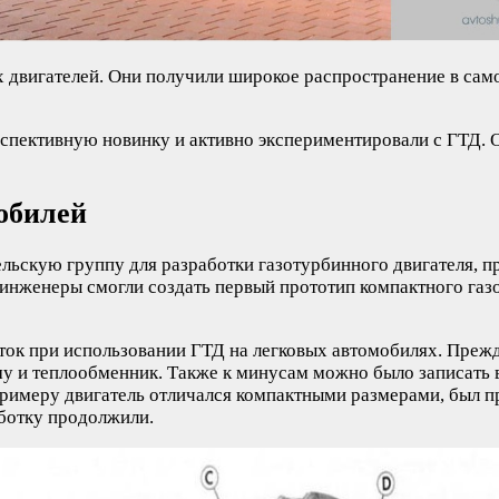
х двигателей. Они получили широкое распространение в са
спективную новинку и активно экспериментировали с ГТД. О
обилей
ельскую группу для разработки газотурбинного двигателя, п
нженеры смогли создать первый прототип компактного газот
ок при использовании ГТД на легковых автомобилях. Прежде
у и теплообменник. Также к минусам можно было записать 
примеру двигатель отличался компактными размерами, был п
аботку продолжили.