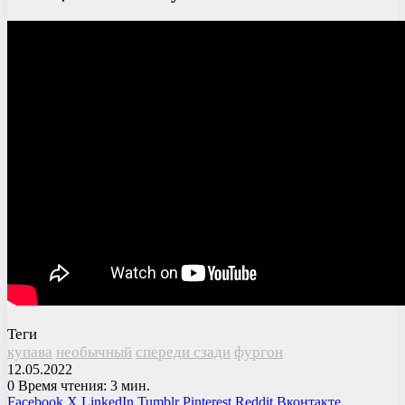
Теги
купава
необычный
спереди сзади
фургон
12.05.2022
0
Время чтения: 3 мин.
Facebook
X
LinkedIn
Tumblr
Pinterest
Reddit
Вконтакте