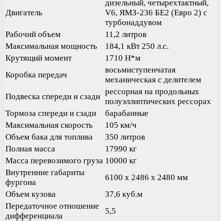
дизельный, четырехтактный,
Двигатель
V6, ЯМЗ-236 БЕ2 (Евро 2) с
турбонаддувом
Рабочий объем
11,2 литров
Максимальная мощность
184,1 кВт 250 л.с.
Крутящий момент
1710 Н*м
восьмиступенчатая
Коробка передач
механическая с делителем
рессорная на продольных
Подвеска спереди и сзади
полуэллиптических рессорах
Тормоза спереди и сзади
барабанные
Максимальная скорость
105 км/ч
Объем бака для топлива
350 литров
Полная масса
17990 кг
Масса перевозимого груза
10000 кг
Внутренние габариты
6100 х 2486 х 2480 мм
фургона
Объем кузова
37,6 куб.м
Передаточное отношение
5,5
дифференциала