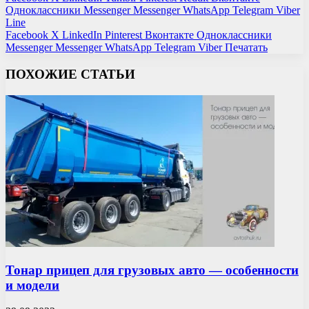
Одноклассники
Messenger
Messenger
WhatsApp
Telegram
Viber
Line
Facebook
X
LinkedIn
Pinterest
Вконтакте
Одноклассники
Messenger
Messenger
WhatsApp
Telegram
Viber
Печатать
ПОХОЖИЕ СТАТЬИ
Тонар прицеп для грузовых авто — особенности
и модели