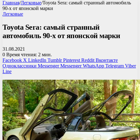
Главная
/
Легковые
/
Toyota Sera: самый странный автомобиль
90-х от японской марки
Легковые
Toyota Sera: самый странный
автомобиль 90-х от японской марки
31.08.2021
0
Время чтения: 2 мин.
Facebook
X
LinkedIn
Tumblr
Pinterest
Reddit
Вконтакте
Одноклассники
Messenger
Messenger
WhatsApp
Telegram
Viber
Line