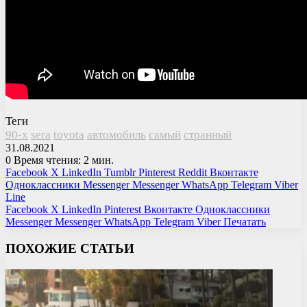
Теги
90-х
sera
toyota
автомобиль
самый
странный
31.08.2021
0
Время чтения: 2 мин.
Facebook
X
LinkedIn
Tumblr
Pinterest
Reddit
Вконтакте
Одноклассники
Messenger
Messenger
WhatsApp
Telegram
Viber
Line
Facebook
X
LinkedIn
Pinterest
Вконтакте
Одноклассники
Messenger
Messenger
WhatsApp
Telegram
Viber
Печатать
ПОХОЖИЕ СТАТЬИ