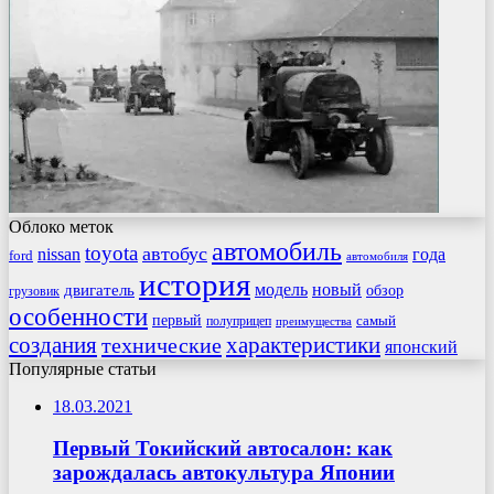
Облоко меток
автомобиль
toyota
автобус
nissan
года
ford
автомобиля
история
модель
новый
двигатель
обзор
грузовик
особенности
первый
самый
полуприцеп
преимущества
создания
характеристики
технические
японский
Популярные статьи
18.03.2021
Первый Токийский автосалон: как
зарождалась автокультура Японии