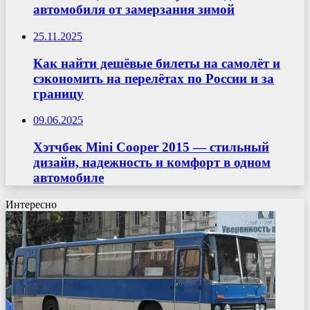
автомобиля от замерзания зимой
25.11.2025
Как найти дешёвые билеты на самолёт и
сэкономить на перелётах по России и за
границу
09.06.2025
Хэтчбек Mini Cooper 2015 — стильный
дизайн, надежность и комфорт в одном
автомобиле
Интересно