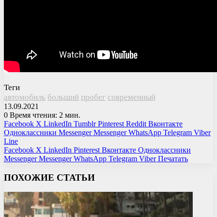
Теги
автомобиль
больший
пробег
современный
13.09.2021
0
Время чтения: 2 мин.
Facebook
X
LinkedIn
Tumblr
Pinterest
Reddit
Вконтакте
Одноклассники
Messenger
Messenger
WhatsApp
Telegram
Viber
Line
Facebook
X
LinkedIn
Pinterest
Вконтакте
Одноклассники
Messenger
Messenger
WhatsApp
Telegram
Viber
Печатать
ПОХОЖИЕ СТАТЬИ