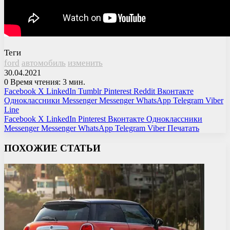
Теги
ford
автомобиль
изменить
30.04.2021
0
Время чтения: 3 мин.
Facebook
X
LinkedIn
Tumblr
Pinterest
Reddit
Вконтакте
Одноклассники
Messenger
Messenger
WhatsApp
Telegram
Viber
Line
Facebook
X
LinkedIn
Pinterest
Вконтакте
Одноклассники
Messenger
Messenger
WhatsApp
Telegram
Viber
Печатать
ПОХОЖИЕ СТАТЬИ