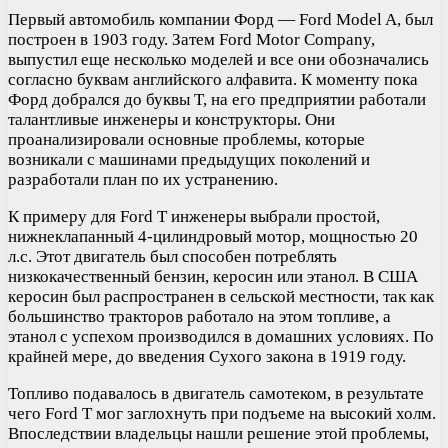
Первый автомобиль компании Форд — Ford Model A, был
построен в 1903 году. Затем Ford Motor Company,
выпустил еще несколько моделей и все они обозначались
согласно буквам английского алфавита. К моменту пока
Форд добрался до буквы T, на его предприятии работали
талантливые инженеры и конструкторы. Они
проанализировали основные проблемы, которые
возникали с машинами предыдущих поколений и
разработали план по их устранению.
К примеру для Ford T инженеры выбрали простой,
нижнеклапанный 4-цилиндровый мотор, мощностью 20
л.с. Этот двигатель был способен потреблять
низкокачественный бензин, керосин или этанол. В США
керосин был распространен в сельской местности, так как
большинство тракторов работало на этом топливе, а
этанол с успехом производился в домашних условиях. По
крайней мере, до введения Сухого закона в 1919 году.
Топливо подавалось в двигатель самотеком, в результате
чего Ford T мог заглохнуть при подъеме на высокий холм.
Впоследствии владельцы нашли решение этой проблемы,