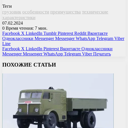
Теги
грузовик
особенности
преимущества
технические
характеристики
07.02.2024
0
Время чтения: 7 мин.
Facebook
X
LinkedIn
Tumblr
Pinterest
Reddit
Вконтакте
Одноклассники
Messenger
Messenger
WhatsApp
Telegram
Viber
Line
Facebook
X
LinkedIn
Pinterest
Вконтакте
Одноклассники
Messenger
Messenger
WhatsApp
Telegram
Viber
Печатать
ПОХОЖИЕ СТАТЬИ