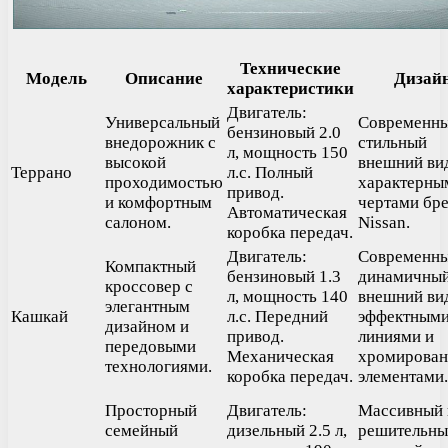
Технические
Модель
Описание
Дизай
характеристики
Двигатель:
Универсальный
Современны
бензиновый 2.0
внедорожник с
стильный
л, мощность 150
высокой
внешний ви
Террано
л.с. Полный
проходимостью
характерны
привод.
и комфортным
чертами бр
Автоматическая
салоном.
Nissan.
коробка передач.
Двигатель:
Современны
Компактный
бензиновый 1.3
динамичны
кроссовер с
л, мощность 140
внешний ви
элегантным
Кашкай
л.с. Передний
эффектным
дизайном и
привод.
линиями и
передовыми
Механическая
хромирова
технологиями.
коробка передач.
элементами.
Просторный
Двигатель:
Массивный 
семейный
дизельный 2.5 л,
решительны