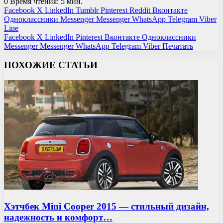
0
Время чтения: 5 мин.
Facebook
X
LinkedIn
Tumblr
Pinterest
Reddit
Вконтакте
Одноклассники
Messenger
Messenger
WhatsApp
Telegram
Viber
Line
Facebook
X
LinkedIn
Pinterest
Вконтакте
Одноклассники
Messenger
Messenger
WhatsApp
Telegram
Viber
Печатать
ПОХОЖИЕ СТАТЬИ
Хэтчбек Mini Cooper 2015 — стильный дизайн,
надежность и комфорт…