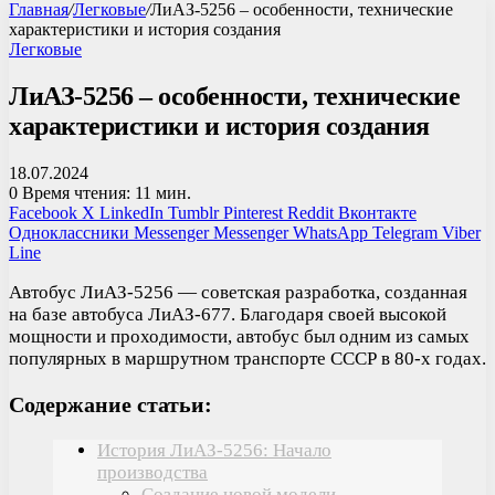
Главная
/
Легковые
/
ЛиАЗ-5256 – особенности, технические
характеристики и история создания
Легковые
ЛиАЗ-5256 – особенности, технические
характеристики и история создания
18.07.2024
0
Время чтения: 11 мин.
Facebook
X
LinkedIn
Tumblr
Pinterest
Reddit
Вконтакте
Одноклассники
Messenger
Messenger
WhatsApp
Telegram
Viber
Line
Автобус ЛиАЗ-5256 — советская разработка, созданная
на базе автобуса ЛиАЗ-677. Благодаря своей высокой
мощности и проходимости, автобус был одним из самых
популярных в маршрутном транспорте СССР в 80-х годах.
Содержание статьи:
История ЛиАЗ-5256: Начало
производства
Создание новой модели