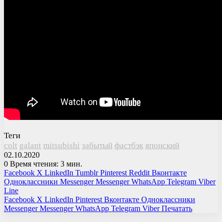
Теги
colt
galant
mitsubishi
забытый
фастбэк
японский
02.10.2020
0
Время чтения: 3 мин.
Facebook
X
LinkedIn
Tumblr
Pinterest
Reddit
Вконтакте
Одноклассники
Messenger
Messenger
WhatsApp
Telegram
Viber
Line
Facebook
X
LinkedIn
Pinterest
Вконтакте
Одноклассники
Messenger
Messenger
WhatsApp
Telegram
Viber
Печатать