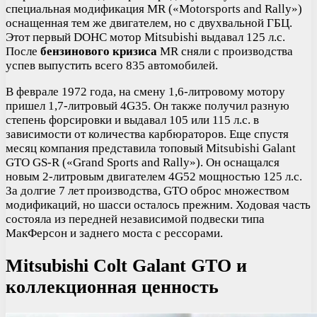
специальная модификация MR («Motorsports and Rally»)
оснащенная тем же двигателем, но с двухвальной ГБЦ.
Этот первый DOHC мотор Mitsubishi выдавал 125 л.с.
После
бензинового кризиса
MR сняли с производства
успев выпустить всего 835 автомобилей.
В феврале 1972 года, на смену 1,6-литровому мотору
пришел 1,7-литровый 4G35. Он также получил разную
степень форсировки и выдавал 105 или 115 л.с. в
зависимости от количества карбюраторов. Еще спустя
месяц компания представила топовый Mitsubishi Galant
GTO GS-R («Grand Sports and Rally»). Он оснащался
новым 2-литровым двигателем 4G52 мощностью 125 л.с.
За долгие 7 лет производства, GTO оброс множеством
модификаций, но шасси осталось прежним. Ходовая часть
состояла из передней независимой подвески типа
МакФерсон и заднего моста с рессорами.
Mitsubishi Colt Galant GTO и
коллекционная ценность