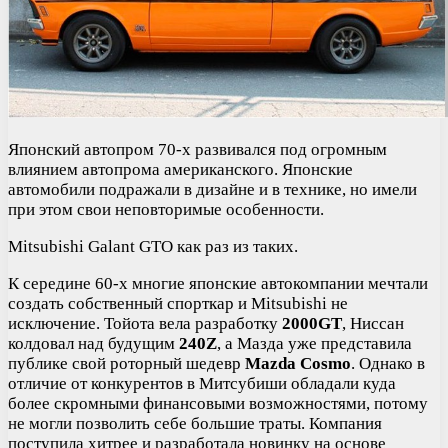
Японский автопром 70-х развивался под огромным
влиянием автопрома американского. Японские
автомобили подражали в дизайне и в технике, но имели
при этом свои неповторимые особенности.
Mitsubishi Galant GTO как раз из таких.
К середине 60-х многие японские автокомпании мечтали
создать собственный спорткар и Mitsubishi не
исключение. Тойота вела разработку
2000GT
, Ниссан
колдовал над будущим
240Z
, а Мазда уже представила
публике свой роторный шедевр
Mazda Cosmo
. Однако в
отличие от конкурентов в Митсубиши обладали куда
более скромными финансовыми возможностями, потому
не могли позволить себе большие траты. Компания
поступила хитрее и разработала новинку на основе