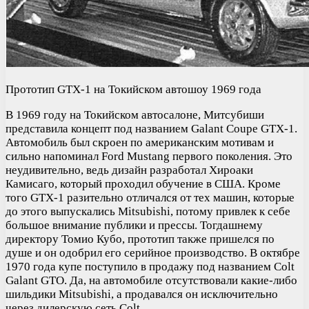
Прототип GTX-1 на Токийском автошоу 1969 года
В 1969 году на Токийском автосалоне, Митсубиши
представила концепт под названием Galant Coupe GTX-1.
Автомобиль был скроен по американским мотивам и
сильно напоминал Ford Mustang первого поколения. Это
неудивительно, ведь дизайн разработал Хироаки
Камисаго, который проходил обучение в США. Кроме
того GTX-1 разительно отличался от тех машин, которые
до этого выпускались Mitsubishi, потому привлек к себе
большое внимание публики и прессы. Тогдашнему
директору Томио Кубо, прототип также пришелся по
душе и он одобрил его серийное производство. В октябре
1970 года купе поступило в продажу под названием Colt
Galant GTO. Да, на автомобиле отсутствовали какие-либо
шильдики Mitsubishi, а продавался он исключительно
через дилерскую сеть Colt.