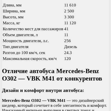
Длина, мм
11 610
Ширина, мм
2 500
Высота, мм
3 300
Масса, кг
11 120
Количество мест для пассажиров
41
Объем двигателя, л
11
Мощность двигателя, л.с.
256
Тип двигателя
Дизель
Разгон до 100 км/ч, сек
24.3
Максимальная скорость, км/ч
120
Отличие автобуса Mercedes-Benz
O302 — VBK M41 от конкурентов
Дизайн и комфорт внутри автобуса:
Mercedes-Benz O302 — VBK M41
— это дизайнерский
шедевр, который сочетает в себе элегантность и комфорт.
Изысканный интерьер выполнен в светлых тонах и