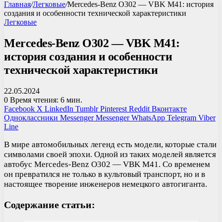
Главная
/
Легковые
/
Mercedes-Benz O302 — VBK M41: история
создания и особенности технической характеристики
Легковые
Mercedes-Benz O302 — VBK M41:
история создания и особенности
технической характеристики
22.05.2024
0
Время чтения: 6 мин.
Facebook
X
LinkedIn
Tumblr
Pinterest
Reddit
Вконтакте
Одноклассники
Messenger
Messenger
WhatsApp
Telegram
Viber
Line
В мире автомобильных легенд есть модели, которые стали
символами своей эпохи. Одной из таких моделей является
автобус Mercedes-Benz O302 — VBK M41. Со временем
он превратился не только в культовый транспорт, но и в
настоящее творение инженеров немецкого автогиганта.
Содержание статьи: