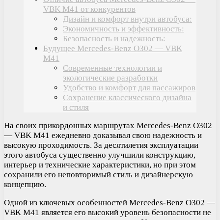
VBK M41 от конкурентов
Дизайн и комфорт внутри автобуса:
Экономичность и эффективность:
Безопасность и надежность:
Будущее Mercedes-Benz O302 — VBK
M41
Современные технологии и
экологические разработки
Удобство и комфорт для пассажиров
Сохранение классического дизайна
и стиля
На своих прикордонных маршрутах Mercedes-Benz O302
— VBK M41 ежедневно доказывал свою надежность и
высокую проходимость. За десятилетия эксплуатации
этого автобуса существенно улучшили конструкцию,
интерьер и технические характеристики, но при этом
сохранили его неповторимый стиль и дизайнерскую
концепцию.
Одной из ключевых особенностей Mercedes-Benz O302 —
VBK M41 является его высокий уровень безопасности не