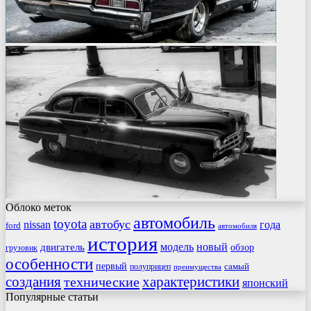
Облоко меток
автомобиль
toyota
автобус
nissan
года
ford
автомобиля
история
модель
новый
двигатель
обзор
грузовик
особенности
первый
самый
полуприцеп
преимущества
создания
характеристики
технические
японский
Популярные статьи