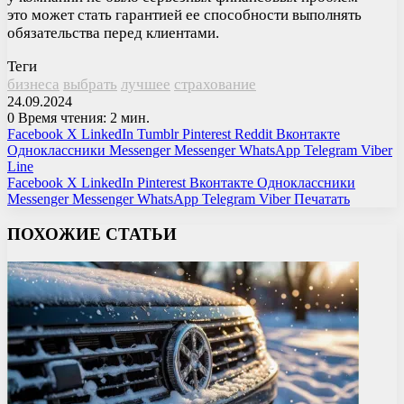
это может стать гарантией ее способности выполнять
обязательства перед клиентами.
Теги
бизнеса
выбрать
лучшее
страхование
24.09.2024
0
Время чтения: 2 мин.
Facebook
X
LinkedIn
Tumblr
Pinterest
Reddit
Вконтакте
Одноклассники
Messenger
Messenger
WhatsApp
Telegram
Viber
Line
Facebook
X
LinkedIn
Pinterest
Вконтакте
Одноклассники
Messenger
Messenger
WhatsApp
Telegram
Viber
Печатать
ПОХОЖИЕ СТАТЬИ