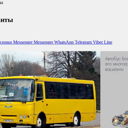
ты
анты
ссники
Messenger
Messenger
WhatsApp
Telegram
Viber
Line